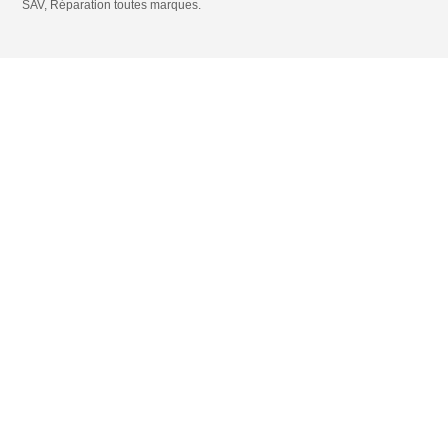
SAV
,
Réparation toutes marques
.