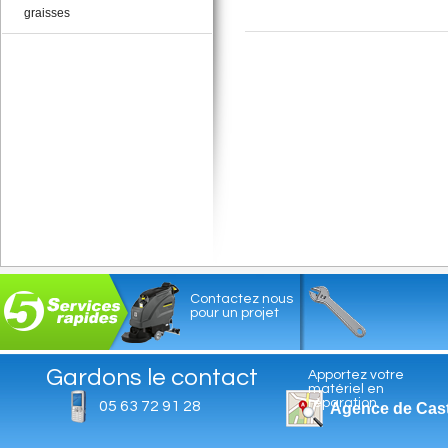
graisses
Contactez nous
pour un projet
Gardons le contact
Apportez votre
matériel en
réparation
05 63 72 91 28
Agence de Cas