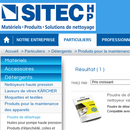
NOTRE ENTREPRISE
PARTICULIERS
PROFESSIONN
Accueil
>
Particuliers
>
Détergents
>
Produits pour la maintenanc
Matériels
Accessoires
Résultat ( 1 )
Détergents
TRIEZ PAR :
Nettoyeurs haute pression
Laveurs de vitres KÄRCHER
Poudre de d
Moquettes et textiles
nettoyeur 
Produits pour la maintenance
Poudre de détar
des appareils
Compatible avec
Poudre de détartrage
Huiles pour pompe haute pression
Produits d'étanchéité, colles et