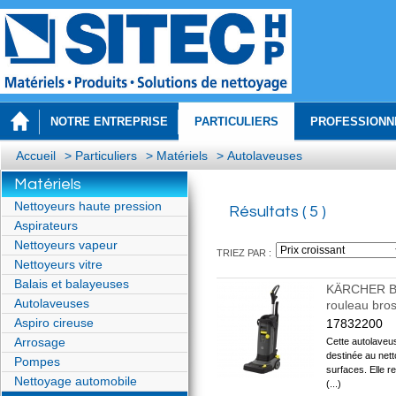
NOTRE ENTREPRISE
PARTICULIERS
PROFESSIONN
Accueil
>
Particuliers
>
Matériels
>
Autolaveuses
Matériels
Nettoyeurs haute pression
Résultats ( 5 )
Aspirateurs
Nettoyeurs vapeur
TRIEZ PAR :
Nettoyeurs vitre
Balais et balayeuses
KÄRCHER BR
Autolaveuses
rouleau bro
Aspiro cireuse
17832200
Arrosage
Cette autolave
destinée au nett
Pompes
surfaces. Elle r
Nettoyage automobile
(...)