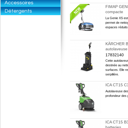
Accessoires
FIMAP GENIE
Détergents
compacte
La Genie XS est 
permet de nettoy
espaces réduits e
KÄRCHER BR
autolaveuse
17832140
Cette autolave
destinée au nett
surfaces. Elle r
serpillère.
ICA CT15 C3
Autolaveuse des
profondeur des p
ICA CT15 B
batteries