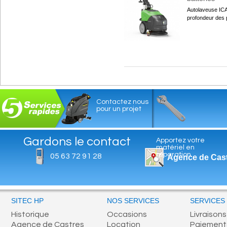
Autolaveuse ICA
profondeur des p
Contactez nous
pour un projet
Gardons le contact
Apportez votre
matériel en
réparation
05 63 72 91 28
Agence de Cas
SITEC HP
NOS SERVICES
SERVICES
Historique
Occasions
Livraisons
Agence de Castres
Location
Paiement