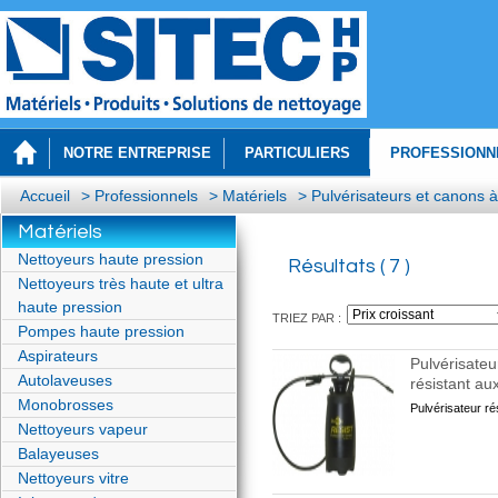
NOTRE ENTREPRISE
PARTICULIERS
PROFESSIONN
Accueil
>
Professionnels
>
Matériels
>
Pulvérisateurs et canons
Matériels
Nettoyeurs haute pression
Résultats ( 7 )
Nettoyeurs très haute et ultra
haute pression
TRIEZ PAR :
Pompes haute pression
Aspirateurs
Pulvérisateu
Autolaveuses
résistant au
Monobrosses
Pulvérisateur ré
Nettoyeurs vapeur
Balayeuses
Nettoyeurs vitre