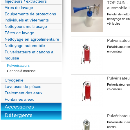
Injecteurs / extracteurs
TOP GUN - P
Aires de lavage
automobile i
Equipements de protections
Pistolet de nett
nettoyage de l'in
individuels et vêtements
véhicules.
Nettoyeurs multi usage
Têtes de lavage
Nettoyage en agroalimentaire
Pulvérisateur
Nettoyage automobile
Pulvérisateur en 
Pulvérisateurs et canons à
en continu
mousse
Pulvérisateurs
Canons à mousse
Pulvérisateur
Cryogénie
Pulvérisateur en 
Laveuses de pièces
en continu
Traitement des eaux
Fontaines à eau
Accessoires
Détergents
Pulvérisateu
Pulvérisateur en 
continu