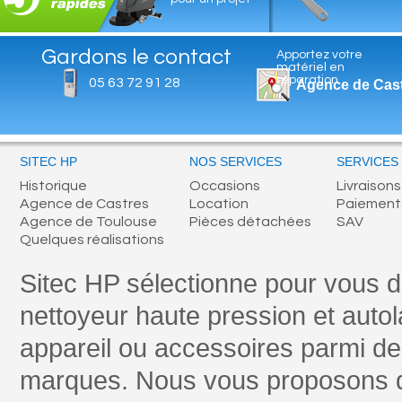
Gardons le contact
Apportez votre
matériel en
réparation
05 63 72 91 28
Agence de Cas
SITEC HP
NOS SERVICES
SERVICES
Historique
Occasions
Livraisons
Agence de Castres
Location
Paiement
Agence de Toulouse
Pièces détachées
SAV
Quelques réalisations
Sitec HP sélectionne pour vous 
nettoyeur haute pression et autol
appareil ou accessoires parmi 
marques. Nous vous proposons 